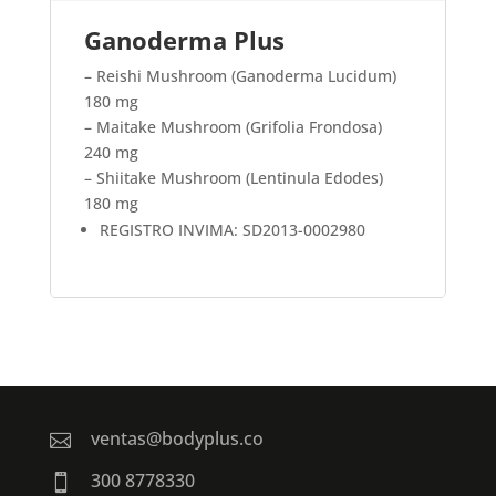
Ganoderma Plus
– Reishi Mushroom (Ganoderma Lucidum)
180 mg
– Maitake Mushroom (Grifolia Frondosa)
240 mg
– Shiitake Mushroom (Lentinula Edodes)
180 mg
REGISTRO INVIMA: SD2013-0002980
ventas@bodyplus.co

300 8778330
