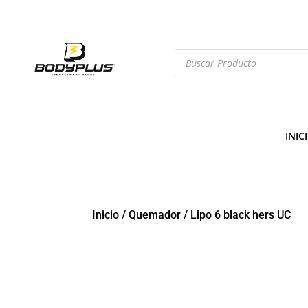
Búsqueda
de
productos
INIC
Inicio
/
Quemador
/
Lipo 6 black hers UC