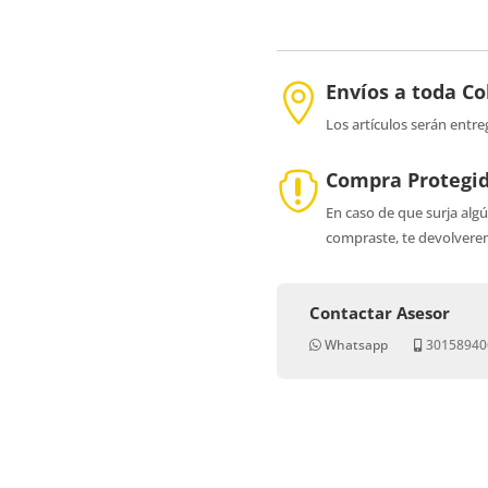
Envíos a toda C

Los artículos serán entre
Compra Protegi

En caso de que surja alg
compraste, te devolverem
Contactar Asesor
Whatsapp
30158940