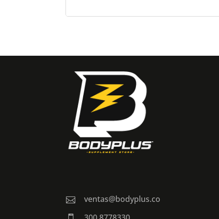
ventas@bodyplus.co

300 8778330
