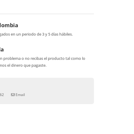
olombia
gados en un periodo de 3 y 5 días hábiles.
da
ún problema o no recibas el producto tal como lo
os el dinero que pagaste.
62
Email