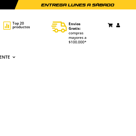
Top 20
Envios

productos
Gratis:
compras
mayores a
$100.000*
IENTE