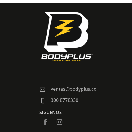
ventas@bodyplus.co

300 8778330

SÍGUENOS