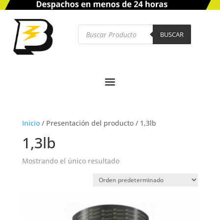
Búsqueda
de
BUSCAR
productos
Inicio
/
Presentación del producto
/
1,3lb
1,3lb
Mostrando el único resultado