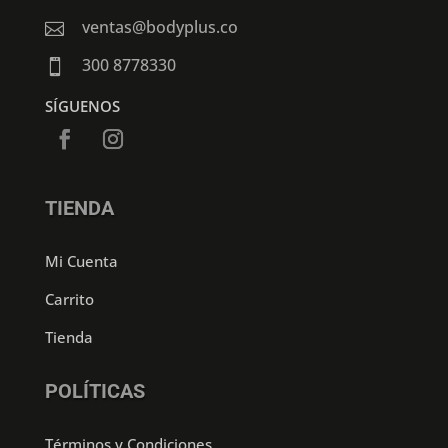
ventas@bodyplus.co

300 8778330

SÍGUENOS
TIENDA
Mi Cuenta
Carrito
Tienda
POLÍTICAS
Términos y Condiciones