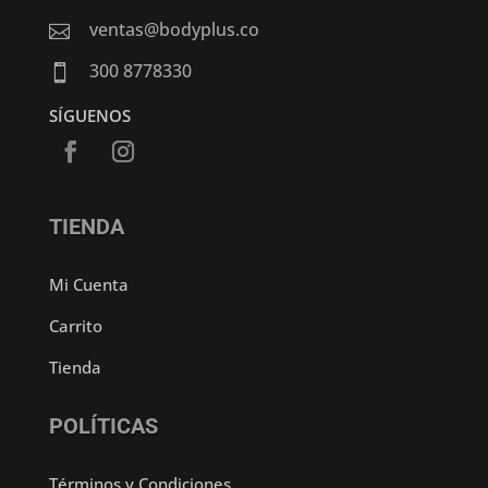
ventas@bodyplus.co

300 8778330

SÍGUENOS
TIENDA
Mi Cuenta
Carrito
Tienda
POLÍTICAS
Términos y Condiciones