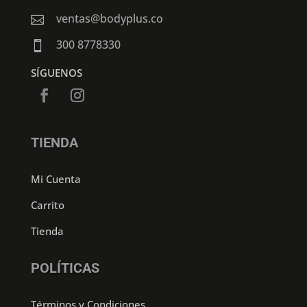
ventas@bodyplus.co

300 8778330

SÍGUENOS
TIENDA
Mi Cuenta
Carrito
Tienda
POLÍTICAS
Términos y Condiciones