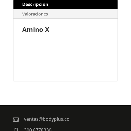
Descripción
Valoraciones
Amino X
ventas@bodyplus.co

300 8778330
