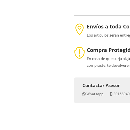
Envíos a toda C

Los artículos serán entre
Compra Protegi

En caso de que surja alg
compraste, te devolverem
Contactar Asesor
Whatsapp
30158940