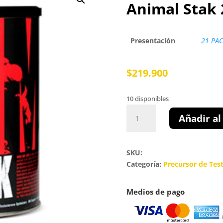
Animal Stak 
Presentación
21 PAC
$
219.900
10 disponibles
Animal
Añadir al
Stak
21
Packs
SKU:
cantidad
Categoría:
Precursor de Tes
Medios de pago