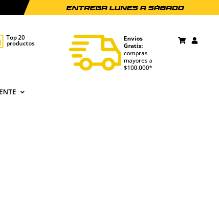
Top 20
Envios

productos
Gratis:
compras
mayores a
$100.000*
IENTE