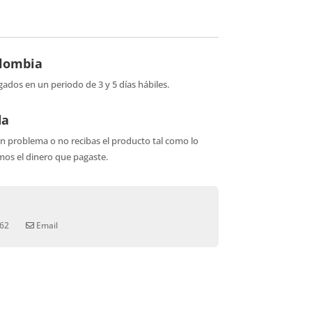
olombia
gados en un periodo de 3 y 5 días hábiles.
da
ún problema o no recibas el producto tal como lo
os el dinero que pagaste.
62
Email