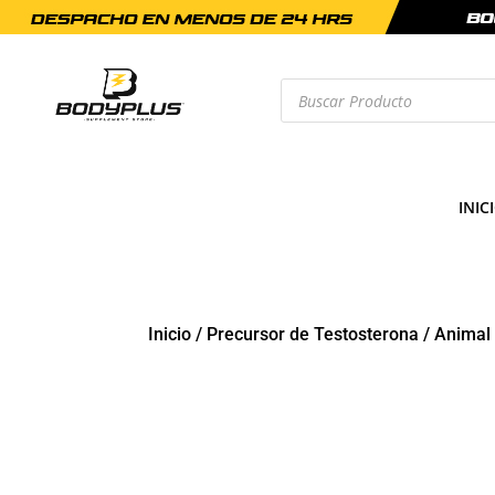
Búsqueda
de
productos
INIC
Inicio
/
Precursor de Testosterona
/
Animal