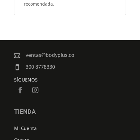
recomendada.
ventas@bodyplus.co

300 8778330

SÍGUENOS
TIENDA
Mi Cuenta
Carrito