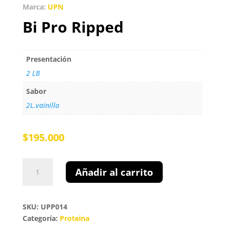
Marca:
UPN
Bi Pro Ripped
Presentación
2 LB
Sabor
2L.vainilla
$
195.000
Bi
Añadir al carrito
Pro
Ripped
cantidad
SKU: UPP014
Categoría:
Proteina