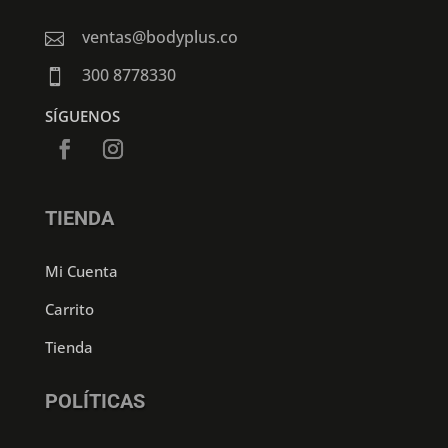
ventas@bodyplus.co

300 8778330

SÍGUENOS
TIENDA
Mi Cuenta
Carrito
Tienda
POLÍTICAS