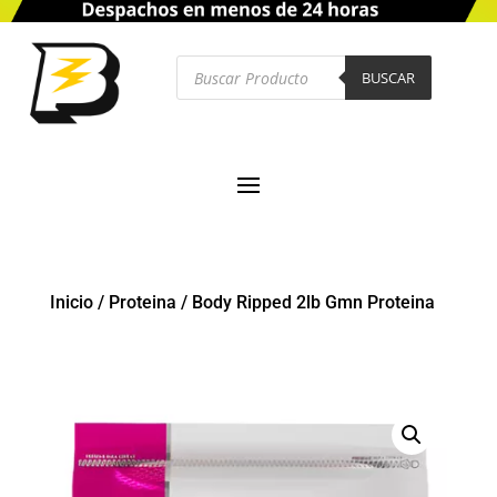
Búsqueda
de
BUSCAR
productos
Inicio
/
Proteina
/
Body Ripped 2lb Gmn Proteina