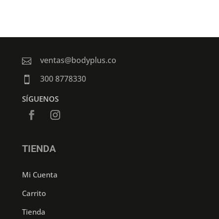
ventas@bodyplus.co

300 8778330

SÍGUENOS
TIENDA
Mi Cuenta
Carrito
Tienda