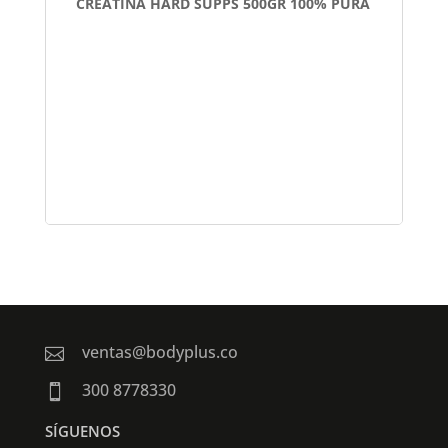
CREATINA HARD SUPPS 500GR 100% PURA
ventas@bodyplus.co

300 8778330

SÍGUENOS