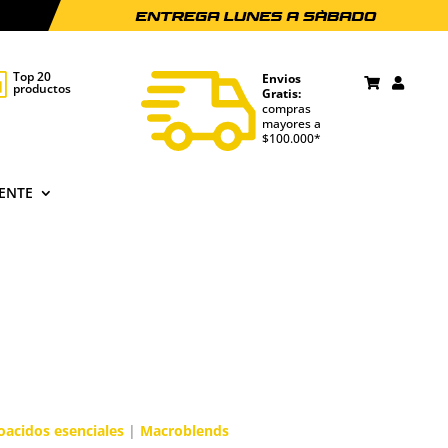
Top 20
Envios

productos
Gratis:
compras
mayores a
$100.000*
IENTE
acidos esenciales
|
Macroblends