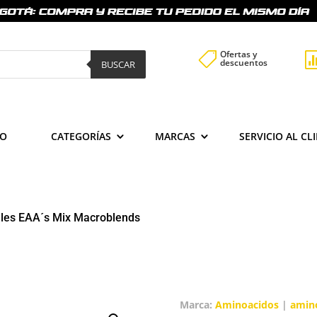
Ofertas y

descuentos
BUSCAR
IO
CATEGORÍAS
MARCAS
SERVICIO AL CL
les EAA´s Mix Macroblends
Marca:
Aminoacidos
|
amino