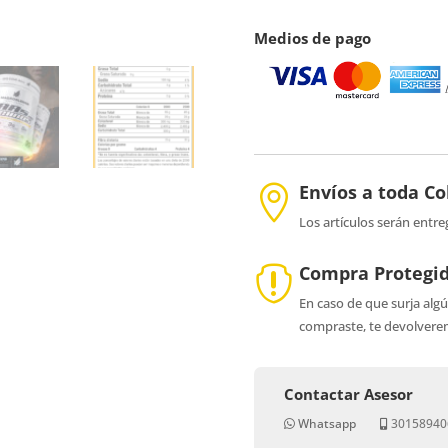
cantidad
Medios de pago
Envíos a toda C

Los artículos serán entre
Compra Protegi

En caso de que surja alg
compraste, te devolverem
Contactar Asesor
Whatsapp
30158940