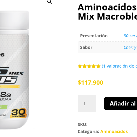
Aminoacidos 
Mix Macrobl
Presentación
30 serv
Sabor
Cherry
(
1
valoración de c
Valorado
con
5.00
de
$
117.900
5 en base
a
valoración
de un
cliente
Aminoacidos
Añadir al
esenciales
EAA
´s
SKU:
Mix
Categoría:
Aminoacidos
Macroblends