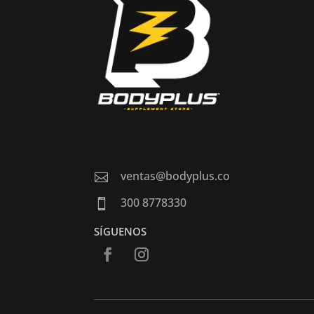
ventas@bodyplus.co

300 8778330

SÍGUENOS