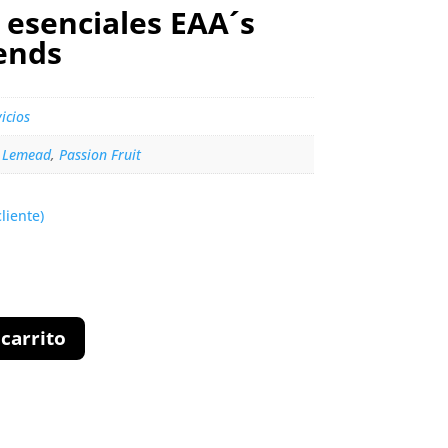
esenciales EAA´s
ends
icios
 Lemead
,
Passion Fruit
liente)
 carrito