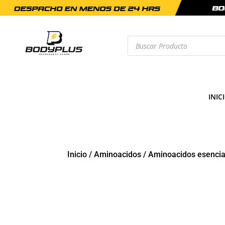
Búsqueda
de
productos
INIC
Inicio
/
Aminoacidos
/
Aminoacidos esencia