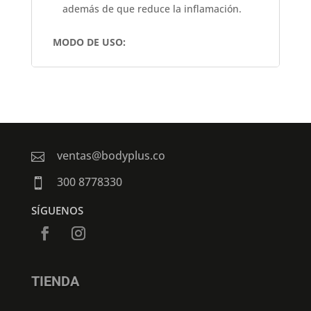
además de que reduce la inflamación.
MODO DE USO:
ventas@bodyplus.co

300 8778330

SÍGUENOS
TIENDA