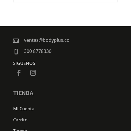
ventas@bodyplus.co

300 8778330

SÍGUENOS
TIENDA
Mi Cuenta
Carrito
Tienda