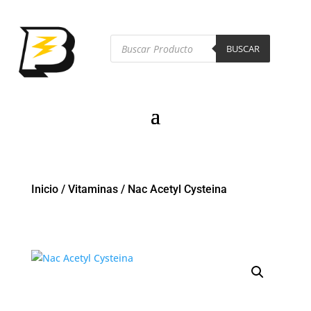
Búsqueda
de
BUSCAR
productos
Inicio
/
Vitaminas
/
Nac Acetyl Cysteina