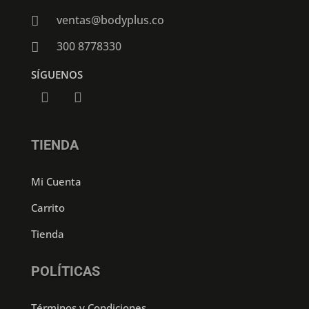
ventas@bodyplus.co

300 8778330

SÍGUENOS
TIENDA
Mi Cuenta
Carrito
Tienda
POLÍTICAS
Términos y Condiciones