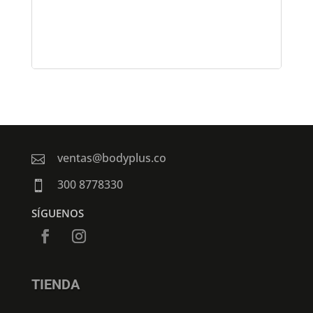
ventas@bodyplus.co

300 8778330

SÍGUENOS
TIENDA