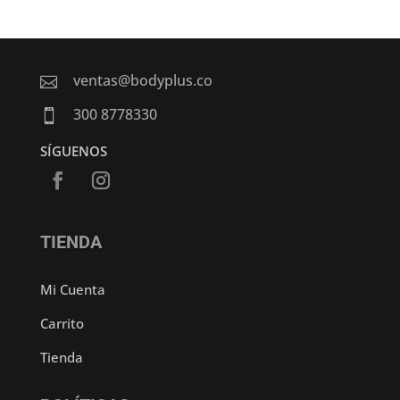
ventas@bodyplus.co

300 8778330

SÍGUENOS
TIENDA
Mi Cuenta
Carrito
Tienda