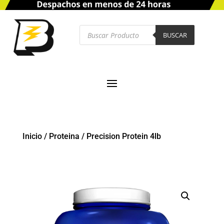
Búsqueda
de
BUSCAR
productos
Inicio
/
Proteina
/
Precision Protein 4lb