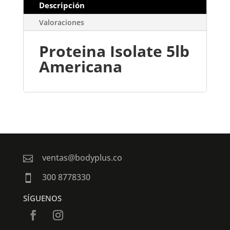
Descripción
Valoraciones
Proteina Isolate 5lb
Americana
ventas@bodyplus.co

300 8778330

SÍGUENOS