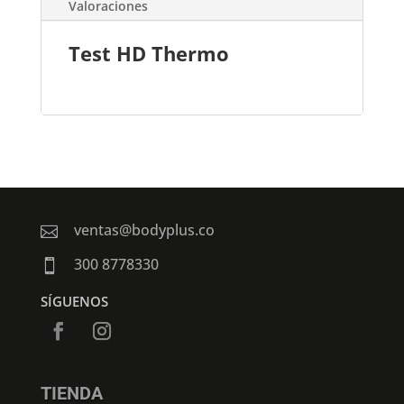
Valoraciones
Test HD Thermo
ventas@bodyplus.co

300 8778330

SÍGUENOS
TIENDA