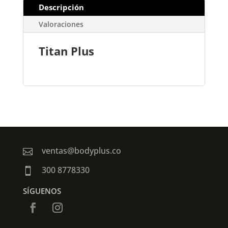
Descripción
Valoraciones
Titan Plus
ventas@bodyplus.co

300 8778330

SÍGUENOS