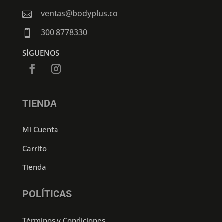
ventas@bodyplus.co

300 8778330

SÍGUENOS
TIENDA
Mi Cuenta
Carrito
Tienda
POLÍTICAS
Términos y Condiciones