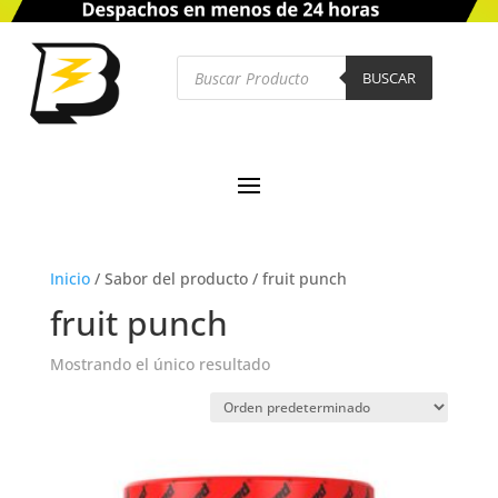
Búsqueda
de
BUSCAR
productos
Inicio
/
Sabor del producto
/
fruit punch
fruit punch
Mostrando el único resultado